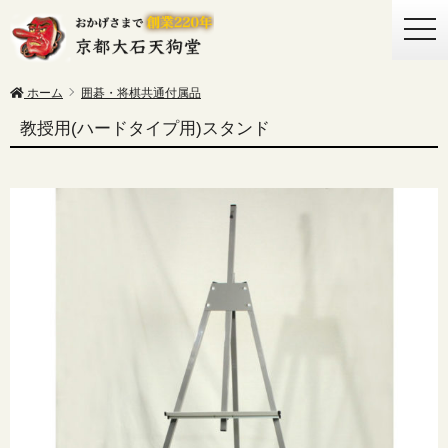
togg
navi
ホーム
囲碁・将棋共通付属品
教授用(ハードタイプ用)スタンド