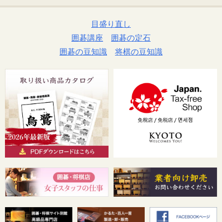
目盛り直し
囲碁講座
囲碁の定石
囲碁の豆知識
将棋の豆知識