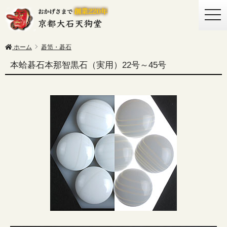
togg
navi
ホーム
碁笥・碁石
本蛤碁石本那智黒石（実用）22号～45号