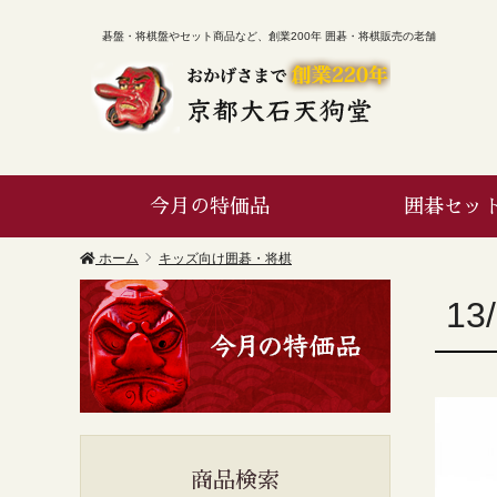
碁盤・将棋盤やセット商品など、創業200年 囲碁・将棋販売の老舗
今月の特価品
囲碁セッ
ホーム
キッズ向け囲碁・将棋
1
商品検索