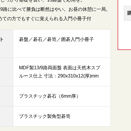
19路に比べて勝負は断然はやい。お昼の休憩に一局。
めての方でもすぐに覚えられる入門小冊子付
ト
碁盤／碁石／碁笥／囲碁入門小冊子
MDF製13/9路両面盤 表面は天然木スプ
ルース仕上 寸法：290x310x12(厚)mm
プラスチック碁石（6mm厚）
プラスチック製角型碁笥