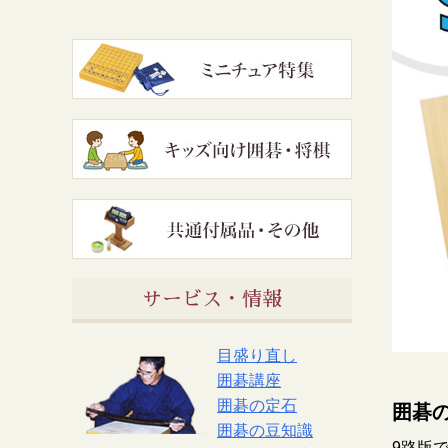
サービス・情報
目盛り直し
囲碁講座
囲碁の定石
囲碁
囲碁の豆知識
9路版