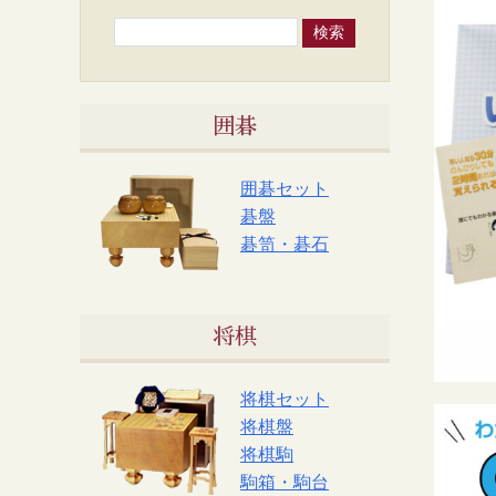
囲碁
囲碁セット
碁盤
碁笥・碁石
将棋
将棋セット
将棋盤
将棋駒
駒箱・駒台