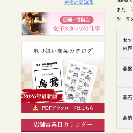
将棋の豆知識
また、
※ 初
セッ
内容
碁盤
碁石
碁笥
店舗営業日カレンダー