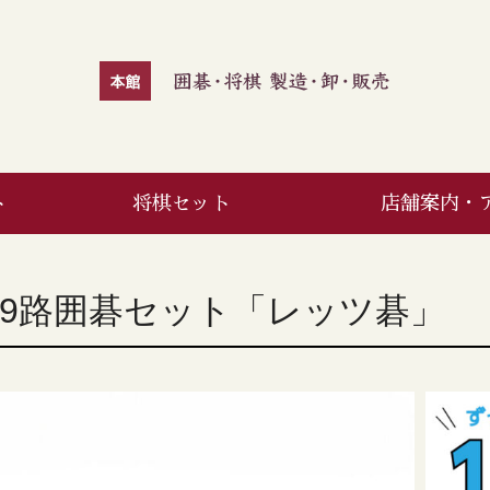
ト
将棋セット
店舗案内・
3/9路囲碁セット「レッツ碁」