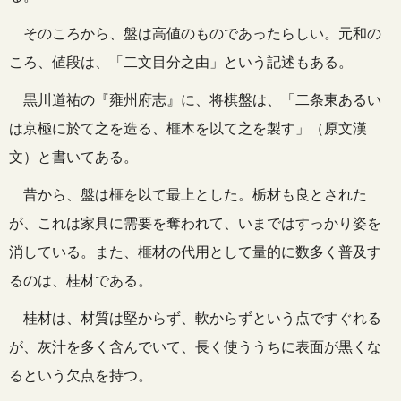
そのころから、盤は高値のものであったらしい。元和の
ころ、値段は、「二文目分之由」という記述もある。
黒川道祐の『雍州府志』に、将棋盤は、「二条東あるい
は京極に於て之を造る、榧木を以て之を製す」（原文漢
文）と書いてある。
昔から、盤は榧を以て最上とした。栃材も良とされた
が、これは家具に需要を奪われて、いまではすっかり姿を
消している。また、榧材の代用として量的に数多く普及す
るのは、桂材である。
桂材は、材質は堅からず、軟からずという点ですぐれる
が、灰汁を多く含んでいて、長く使ううちに表面が黒くな
るという欠点を持つ。