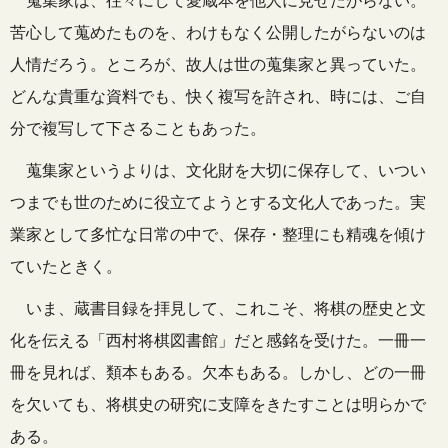
蒐集家は、往々にして愛蔵本を他人に見せたがらない。
苦心して蒐めたものを、わけもなく公開したがらないのは
人情だろう。ところが、故人は世の蒐集家と異っていた。
どんな貴重な資料でも、快く複写を許され、時には、ご自
分で複写して下さることもあった。
蒐集家というよりは、文化財を大切に保存して、いつい
つまでも世のために役立てようとする文化人であった。実
業家として多忙な日常の中で、保存・整理にも精魂を傾け
ていたときく。
いま、蔵書目録を拝見して、これこそ、将棋の歴史と文
化を伝える「西村将棋図書館」だと感銘を受けた。一冊一
冊を見れば、類本もある。欠本もある。しかし、どの一冊
を欠いても、将棋史の研究に支障をきたすことは明らかで
ある。