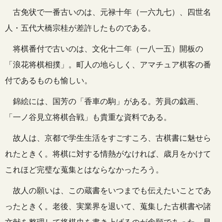
古免状で一番古いのは、元禄十年（一六九七）、四世名
人・五代大橋宗桂が差許したものである。
将棋番付で古いのは、文化十二年（一八一五）開板の
「浪花将棋相撲」。町人の地らしく、アマチュア棋客の番
付であるものも愉しい。
錦絵には、国芳の「香車の駒」がある。芳員の戯画、
「一ノ谷見立将棋合戦」も貴重な資料である。
故人は、京都で学生生活をすごすころ、古棋書に魅せら
れたときく。将棋に対する情熱がなければ、歳月をかけて
これほど完璧な蒐集とはならなかったろう。
故人の願いは、この蔵書をいつまでも伝えたいことであ
ったときく。老後、実業界を退いて、蒐集した古棋書や諸