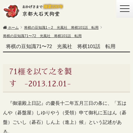
togg
navi
ホーム
将棋の豆知識1～2 光風社 将棋101話 転用
将棋の豆知識71〜72 光風社 将棋101話 転用
将棋の豆知識71〜72 光風社 将棋101話 転用
71榧を以て之を製
す -2013.12.01-
『御湯殿上日記』の慶長十二年五月三日の条に、「五は
んや（碁盤屋）しゆりやう（受領）申て御礼に五はん（碁
盤）ごいし（碁石）しん上（進上）候」という記述があ
る。