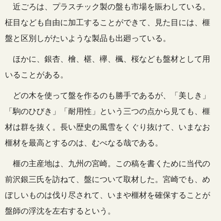
近ごろは、プラスチック製の盤も市場を賑わしている。
柾目なども自由に加工することができて、見た目には、榧
盤と区別しがたいような製品も出廻っている。
ほかに、銀杏、檜、椹、欅、楓、桜なども盤材として用
いることがある。
どの木を使って盤を作るのも勝手であるが、「美しき」
「駒のひびき」「耐用性」という三つの点から見ても、榧
材は群を抜く。長い歴史の風雪をくぐり抜けて、いまなお
榧材を最高とするのは、むべなる哉である。
榧の主産地は、九州の宮崎。この稿を書くために当代の
前沢銀三氏を訪ねて、盤について取材した。宮崎でも、め
ぼしいものは伐り尽されて、いまや榧材を確保することが
盤師の浮沈を左右するという。