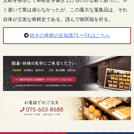
文献を整理して将棋史を書き上げるのが念願であった。早
く逝いて業は成らなかったが、この厖大な蒐集品は、それ
自体が立派な将棋史である。謹んで御冥福を祈る。
続きの将棋の豆知識73.〜74.はこちら