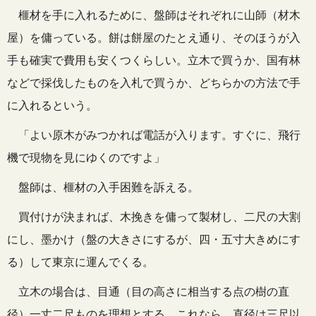
榧材を手に入れるために、盤師はそれぞれに山師（材木
屋）を傭っている。餅は餅屋のたとえ通り、そのほうが入
手も確実で費用も安くつくらしい。立木で買うか、国有林
などで採伐したものを入札で買うか、どちらかの方法で手
に入れるという。
「よい原木がみつかれば電話が入ります。すぐに、飛行
機で現物を見にゆくのですよ」
盤師は、榧材の入手困難を訴える。
買付けが決まれば、木挽きを傭って製材し、二尺の大割
にし、墨かけ（盤の大きさにするが、四・五寸大きめにす
る）して東京に運んでくる。
立木の場合は、目通（目の高さに相当する点の樹の直
径）一丈二尺ものを理想とする。これなら、直径は三尺以