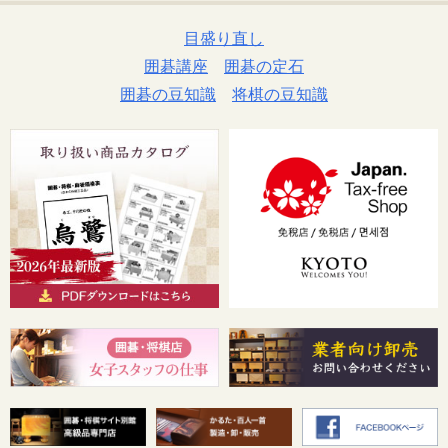
目盛り直し
囲碁講座
囲碁の定石
囲碁の豆知識
将棋の豆知識