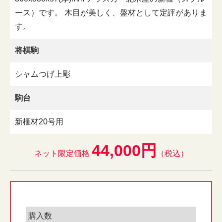
ース）です。 木目が美しく、盤材として定評がありま
す。
将棋駒
シャムつげ上彫
駒台
新榧材20号用
44,000円
ネット限定価格
（税込）
購入数