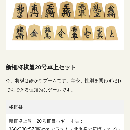
新榧将棋盤20号卓上セット
今、将棋は静かなブームです。年令、性別を問わずだれ
でもできる理知的なゲームです。
将棋盤
新榧卓上盤 20号柾目ハギ 寸法：
360x330x57(厚)mm アラスカ・北米産の新榧（スプル