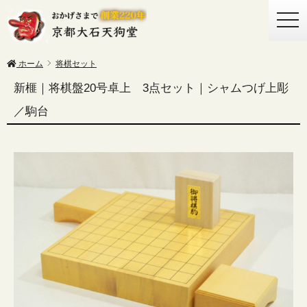
togg
navi
ホーム
将棋セット
新榧｜将棋盤20号卓上 3点セット｜シャムつげ上彫
／駒台