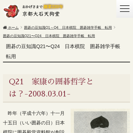
togg
navi
ホーム
囲碁の豆知識Q1～Q4 日本棋院 囲碁雑学手帳 転用
囲碁の豆知識Q21〜Q24 日本棋院 囲碁雑学手帳 転用
囲碁の豆知識Q21〜Q24 日本棋院 囲碁雑学手帳
転用
Q21 家康の囲碁哲学と
は？-2008.03.01-
昨年（平成十六年）十一月
十五日（いい囲碁の日）日本
棋院に囲碁殿堂資料館が創設