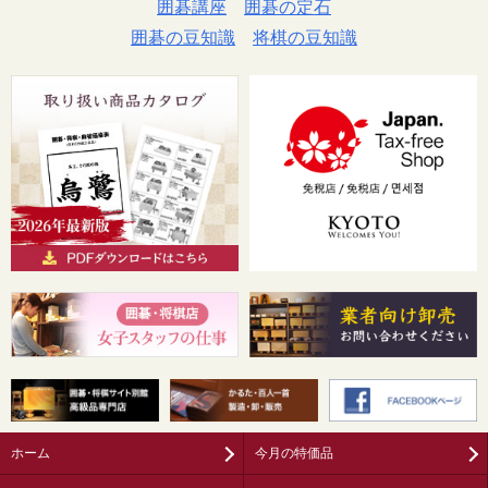
囲碁講座
囲碁の定石
囲碁の豆知識
将棋の豆知識
ホーム
今月の特価品