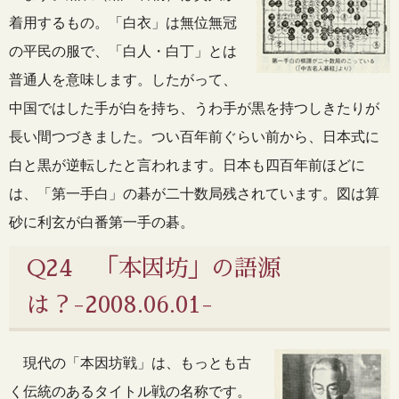
着用するもの。「白衣」は無位無冠
の平民の服で、「白人・白丁」とは
普通人を意味します。したがって、
中国ではした手が白を持ち、うわ手が黒を持つしきたりが
長い間つづきました。つい百年前ぐらい前から、日本式に
白と黒が逆転したと言われます。日本も四百年前ほどに
は、「第一手白」の碁が二十数局残されています。図は算
砂に利玄が白番第一手の碁。
Q24 「本因坊」の語源
は？-2008.06.01-
現代の「本因坊戦」は、もっとも古
く伝統のあるタイトル戦の名称です。