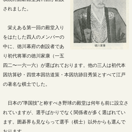
されました。
栄えある第一回の殿堂入り
をはたした四人のメンバーの
中に、徳川幕府の創設者であ
り初代将軍の徳川家康（一五
四二〜一六一六）が選ばれております。他の三人は初代本
因坊算砂・四世本因坊道策・本因坊跡目秀策とすべて江戸
の著名な棋士でした。
日本の”準国技”と称すべき野球の殿堂は何年も前に設立さ
れていますが、選手ばかりでなく関係者が多く選ばれてい
ます。囲碁界も見ならって選手（棋士）以外からも選んで
おります。