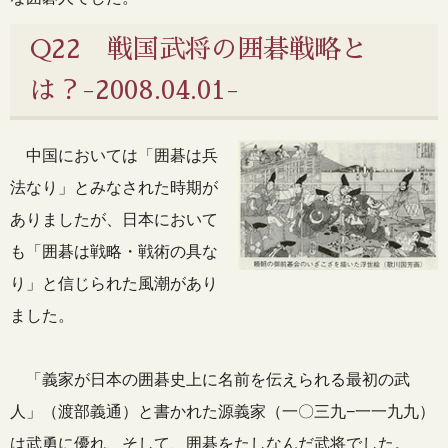
Q22 戦国武将の囲碁戦略と
は？-2008.04.01-
中国においては「囲碁は兵
法なり」とみなされた時期が
ありましたが、日本において
も「囲碁は戦略・戦術の具な
り」と信じられた風潮があり
ました。
「義家が日本の囲碁史上に名前を伝えられる最初の武
人」（渡部義通）と書かれた源義家（一〇三九−一一九九）
は武勇に優れ、そして、囲碁をたしなんだ武将でした。