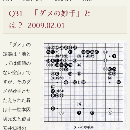
Q31 「ダメの妙手」と
は？-2009.02.01-
「ダメ」の
定義は「地と
しては価値の
ない空点」で
すが、そのダ
メが妙手とた
たえられた碁
は十一世本因
坊元丈と跡目
安井知得の一