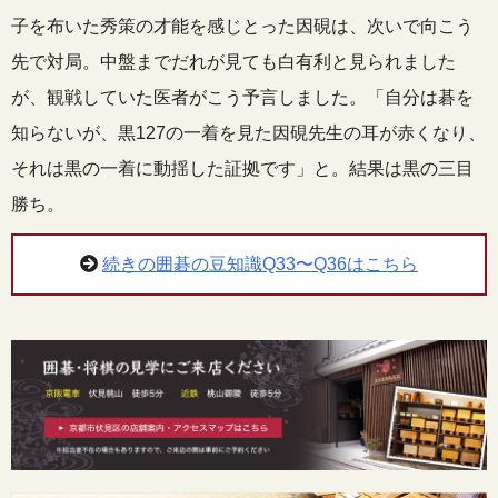
子を布いた秀策の才能を感じとった因硯は、次いで向こう
先で対局。中盤までだれが見ても白有利と見られました
が、観戦していた医者がこう予言しました。「自分は碁を
知らないが、黒127の一着を見た因硯先生の耳が赤くなり、
それは黒の一着に動揺した証拠です」と。結果は黒の三目
勝ち。
続きの囲碁の豆知識Q33〜Q36はこちら