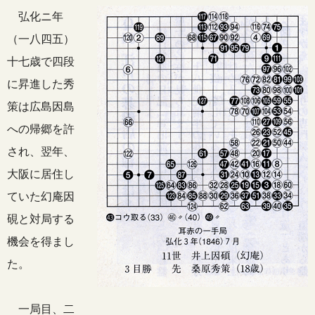
弘化ニ年
（一八四五）
十七歳で四段
に昇進した秀
策は広島因島
への帰郷を許
され、翌年、
大阪に居住し
ていた幻庵因
硯と対局する
機会を得まし
た。
一局目、二