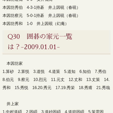
本因坊秀伯 4-3-1持碁 井上因硯（春硯）
本因坊察元 5-0-1持碁 井上因硯（春硯）
本因坊秀和 1-0 井上因硯（幻庵）
Q30 囲碁の家元一覧
は？-2009.01.01-
本因坊家
1.算砂 2.算悦 3.道悦 4.道策 5.道知 6.知伯 7.秀伯
8.伯元 9.察元 10.烈元 11.元丈 12.丈和 13.丈策 14.
秀和 15.秀悦 16.20.秀元 17.19.秀栄 18.秀甫 21.秀哉
井上家
1.中村道碩 2.因碩 3.道砂因碩 4.道節因碩 5.策雲因