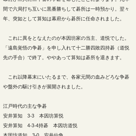
間で六局打ち互いに黒番勝ちして碁所は一時預かり。翌々
年、突如として算知は幕府から碁所に任命されました。
これに異をとなえたのが本因坊家の当主、道悦でした。
「遠島覚悟の争碁」を申し入れて十二勝四敗四持碁（道悦
先の手合）で終了。ややあって算知は碁所を退きます。
これ以降幕末にいたるまで、各家元間の血みどろな争碁
や盤外の駆け引きが展開されました。
江戸時代の主な争碁
安井算知 3-3 本因坊算悦
安井算知 4-3-4持碁 本因坊道悦
本因坊道知 3-0 安井仙角