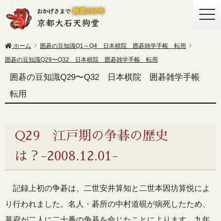
togg
navi
ホーム
囲碁の豆知識Q1～Q4 日本棋院 囲碁雑学手帳 転用
囲碁の豆知識Q29〜Q32 日本棋院 囲碁雑学手帳 転用
囲碁の豆知識Q29〜Q32 日本棋院 囲碁雑学手帳
転用
Q29 江戸期の争碁の歴史
は？-2008.12.01-
記録上初の争碁は、二世安井算知と二世本因坊算悦によ
り行われました。名人・碁所の中村道硯が病死したため、
幕府が二人に二十番の争碁を命じたことによります。九年