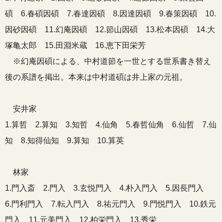
碩 6.春碩因碩 7.春達因碩 8.因達因碩 9.春策因碩 10.
因砂因碩 11.幻庵因碩 12.節山因碩 13.松本因碩 14.大
塚亀太郎 15.田淵米蔵 16.恵下田栄芳
※幻庵因碩による、中村道節を一世とする世系書き替え
後の系譜を掲出。本来は中村道碩は井上家の元祖。
安井家
1.算哲 2.算知 3.知哲 4.仙角 5.春哲仙角 6.仙哲 7.仙
知 8.知得仙知 9.算知 10.算英
林家
1.門入斎 2.門入 3.玄悦門入 4.朴入門入 5.因長門入
6.門利門入 7.転入門入 8.祐元門入 9.門悦門入 10.鉄元
門入 11.元美門入 12.柏栄門入 13.秀栄